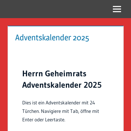
Zum
Inhalt
Menü
Reise
springen
Guckloch
Adventskalender 2025
–
Herr
Geheimrat
Herrn Geheimrats
auf
Adventskalender 2025
Reisen
Dies ist ein Adventskalender mit 24
Türchen. Navigiere mit Tab, öffne mit
Enter oder Leertaste.