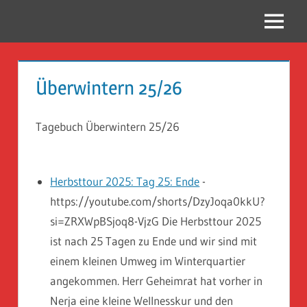
Zum
Inhalt
Menü
Reise
springen
Guckloch
Überwintern 25/26
–
Herr
Tagebuch Überwintern 25/26
Geheimrat
auf
Herbsttour 2025: Tag 25: Ende
-
https://youtube.com/shorts/DzyJoqa0kkU?
Reisen
si=ZRXWpBSjoq8-VjzG Die Herbsttour 2025
ist nach 25 Tagen zu Ende und wir sind mit
einem kleinen Umweg im Winterquartier
angekommen. Herr Geheimrat hat vorher in
Nerja eine kleine Wellnesskur und den