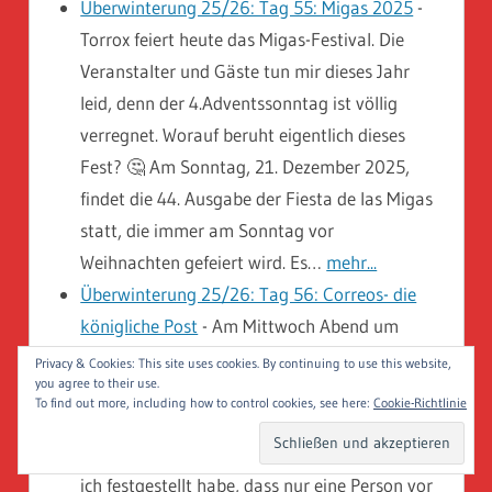
Überwinterung 25/26: Tag 55: Migas 2025
-
Torrox feiert heute das Migas-Festival. Die
Veranstalter und Gäste tun mir dieses Jahr
leid, denn der 4.Adventssonntag ist völlig
verregnet. Worauf beruht eigentlich dieses
Fest? 🤔 Am Sonntag, 21. Dezember 2025,
findet die 44. Ausgabe der Fiesta de las Migas
statt, die immer am Sonntag vor
Weihnachten gefeiert wird. Es…
mehr...
Überwinterung 25/26: Tag 56: Correos- die
königliche Post
-
Am Mittwoch Abend um
20:30 hat die königliche Post versucht, uns
Privacy & Cookies: This site uses cookies. By continuing to use this website,
you agree to their use.
ein Paket zuzustellen. Heute Morgen fühlte
To find out more, including how to control cookies, see here:
Cookie-Richtlinie
ich mich dann mental stark genug um einen
Abholversuch auf Postfiliale zu versuchen. Als
ich festgestellt habe, dass nur eine Person vor