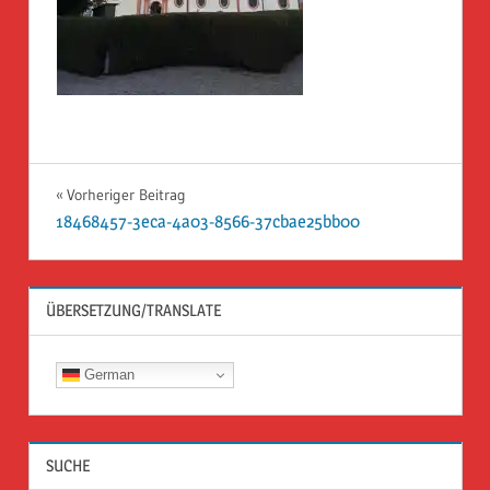
Beitragsnavigation
Vorheriger Beitrag
18468457-3eca-4a03-8566-37cbae25bb00
ÜBERSETZUNG/TRANSLATE
German
SUCHE