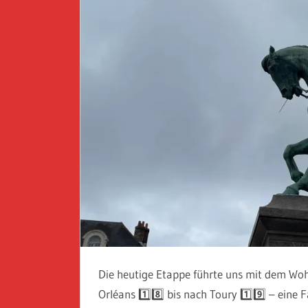
Die heutige Etappe führte uns mit dem Woh
Orléans 1️⃣8️⃣ bis nach Toury 1️⃣9️⃣ – eine 