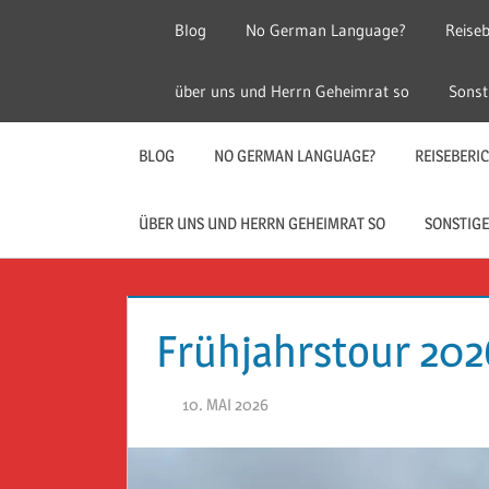
Zum
Blog
No German Language?
Reiseb
Inhalt
springen
Herr
Reise
über uns und Herrn Geheimrat so
Sonst
Geheimrat
auf
Guckloch
Reisen
BLOG
NO GERMAN LANGUAGE?
REISEBERI
–
ÜBER UNS UND HERRN GEHEIMRAT SO
SONSTIGE
Herr
Geheimrat
Frühjahrstour 2026
auf
10. MAI 2026
HERR GEHEIMRAT
Reisen