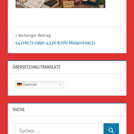
Beitragsnavigation
Vorheriger Beitrag
54216c72-c990-4336-87db-bb29cce29c31
ÜBERSETZUNG/TRANSLATE
German
SUCHE
Suchen