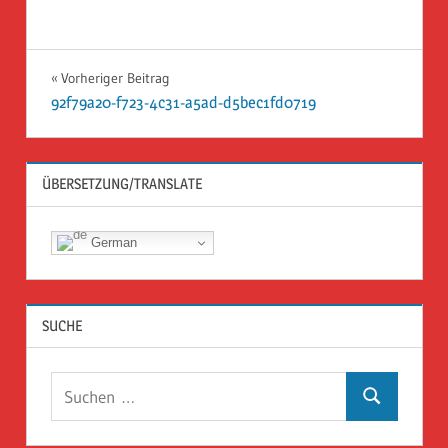
Beitragsnavigation
Vorheriger Beitrag
92f79a20-f723-4c31-a5ad-d5bec1fd0719
ÜBERSETZUNG/TRANSLATE
German
SUCHE
Suchen
Suchen
nach: