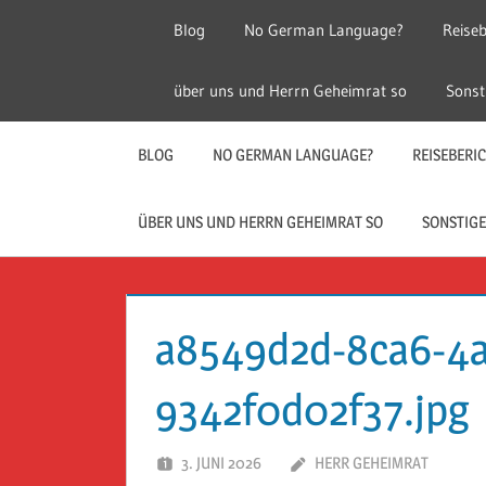
Zum
Blog
No German Language?
Reiseb
Inhalt
springen
Herr
Reise
über uns und Herrn Geheimrat so
Sonst
Geheimrat
auf
Guckloch
Reisen
BLOG
NO GERMAN LANGUAGE?
REISEBERI
–
ÜBER UNS UND HERRN GEHEIMRAT SO
SONSTIGE
Herr
Geheimrat
a8549d2d-8ca6-4
auf
9342f0d02f37.jpg
Reisen
3. JUNI 2026
HERR GEHEIMRAT