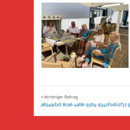
Beitragsnavigation
Vorheriger Beitrag
a8549d2d-8ca6-4ab6-93b4-9342f0d02f37.j