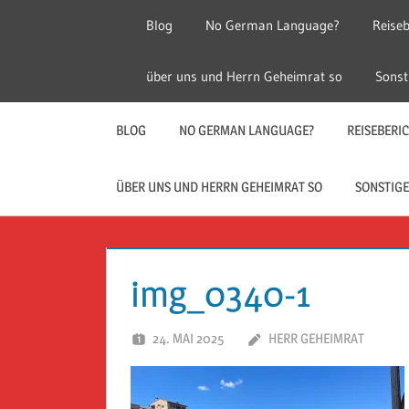
Zum
Blog
No German Language?
Reiseb
Inhalt
springen
Herr
Reise
über uns und Herrn Geheimrat so
Sonst
Geheimrat
auf
Guckloch
Reisen
BLOG
NO GERMAN LANGUAGE?
REISEBERI
–
ÜBER UNS UND HERRN GEHEIMRAT SO
SONSTIGE
Herr
Geheimrat
img_0340-1
auf
24. MAI 2025
HERR GEHEIMRAT
Reisen