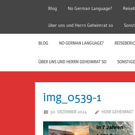
Zum
Blog
No German Language?
Reiseb
Inhalt
springen
Herr
Reise
über uns und Herrn Geheimrat so
Sonst
Geheimrat
auf
Guckloch
Reisen
BLOG
NO GERMAN LANGUAGE?
REISEBERI
–
ÜBER UNS UND HERRN GEHEIMRAT SO
SONSTIGE
Herr
Geheimrat
img_0539-1
auf
30. DEZEMBER 2024
HERR GEHEIMRAT
Reisen