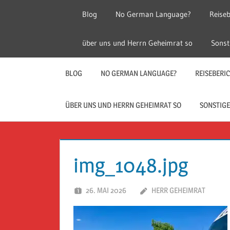
Zum
Blog
No German Language?
Reiseb
Inhalt
springen
Herr
Reise
über uns und Herrn Geheimrat so
Sonst
Geheimrat
auf
Guckloch
Reisen
BLOG
NO GERMAN LANGUAGE?
REISEBERI
–
ÜBER UNS UND HERRN GEHEIMRAT SO
SONSTIGE
Herr
Geheimrat
img_1048.jpg
auf
26. MAI 2026
HERR GEHEIMRAT
Reisen