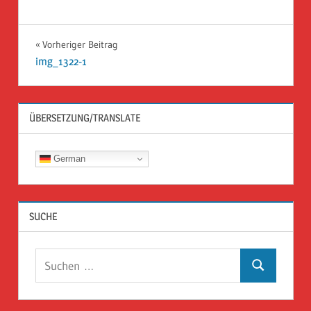
Beitragsnavigation
Vorheriger Beitrag
img_1322-1
ÜBERSETZUNG/TRANSLATE
German
SUCHE
Suchen
Suchen
nach: