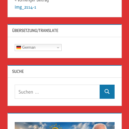
Beitragsnavigation
img_2114-1
ÜBERSETZUNG/TRANSLATE
German
SUCHE
Suchen
Suchen
nach: