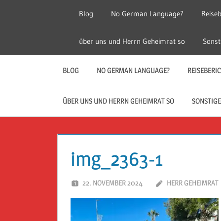
Zum
Blog
No German Language?
Reiseb
Inhalt
springen
Herr
Reise
über uns und Herrn Geheimrat so
Sonst
Geheimrat
auf
Guckloch
Reisen
BLOG
NO GERMAN LANGUAGE?
REISEBERI
–
ÜBER UNS UND HERRN GEHEIMRAT SO
SONSTIGE
Herr
Geheimrat
img_2363-1
auf
22. NOVEMBER 2024
HERR GEHEIMRAT
Reisen