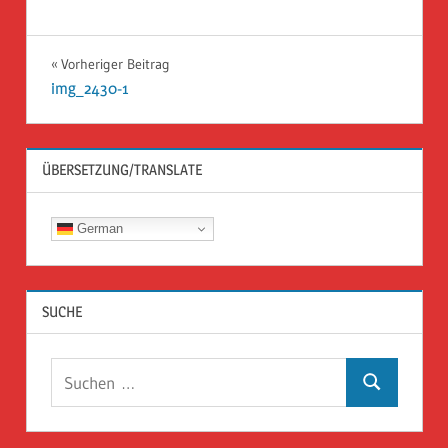
Beitragsnavigation
Vorheriger Beitrag
img_2430-1
ÜBERSETZUNG/TRANSLATE
German
SUCHE
Suchen
Suchen
nach: