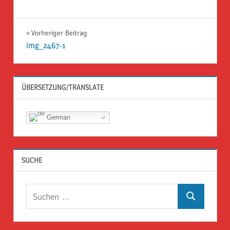
Beitragsnavigation
Vorheriger Beitrag
img_2467-1
ÜBERSETZUNG/TRANSLATE
German
SUCHE
Suchen
Suchen
nach: