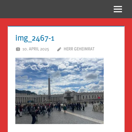
Zum
Inhalt
Menü
Reise
springen
Guckloch
img_2467-1
–
10. APRIL 2025
HERR GEHEIMRAT
Herr
Geheimrat
auf
Reisen