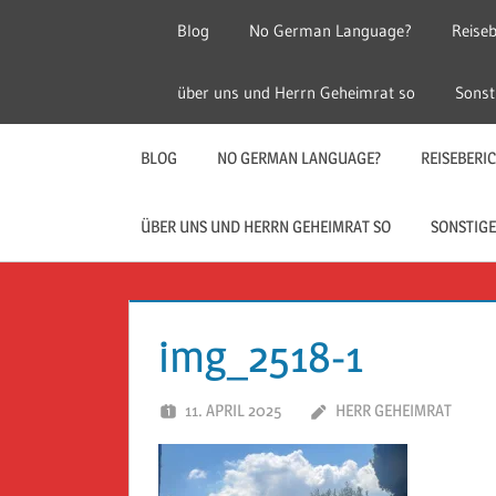
Zum
Blog
No German Language?
Reiseb
Inhalt
springen
Herr
Reise
über uns und Herrn Geheimrat so
Sonst
Geheimrat
auf
Guckloch
Reisen
BLOG
NO GERMAN LANGUAGE?
REISEBERI
–
ÜBER UNS UND HERRN GEHEIMRAT SO
SONSTIGE
Herr
Geheimrat
img_2518-1
auf
11. APRIL 2025
HERR GEHEIMRAT
Reisen