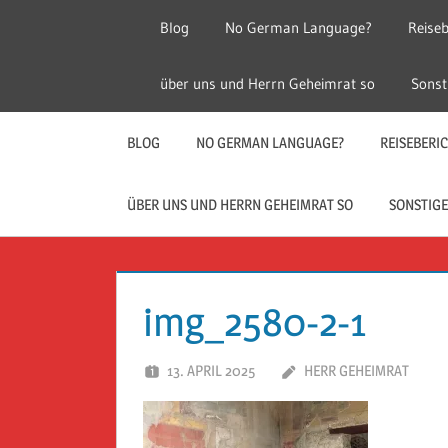
Zum
Blog
No German Language?
Reiseb
Inhalt
springen
Herr
Reise
über uns und Herrn Geheimrat so
Sonst
Geheimrat
auf
Guckloch
Reisen
BLOG
NO GERMAN LANGUAGE?
REISEBERI
–
ÜBER UNS UND HERRN GEHEIMRAT SO
SONSTIGE
Herr
Geheimrat
img_2580-2-1
auf
13. APRIL 2025
HERR GEHEIMRAT
Reisen