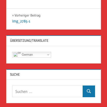
Beitragsnavigation
Vorheriger Beitrag
img_2785-1
ÜBERSETZUNG/TRANSLATE
German
SUCHE
Suchen
Suchen
nach: