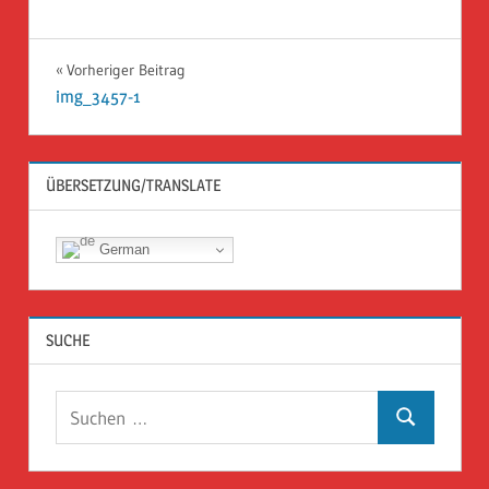
Beitragsnavigation
Vorheriger Beitrag
img_3457-1
ÜBERSETZUNG/TRANSLATE
German
SUCHE
Suchen
Suchen
nach: