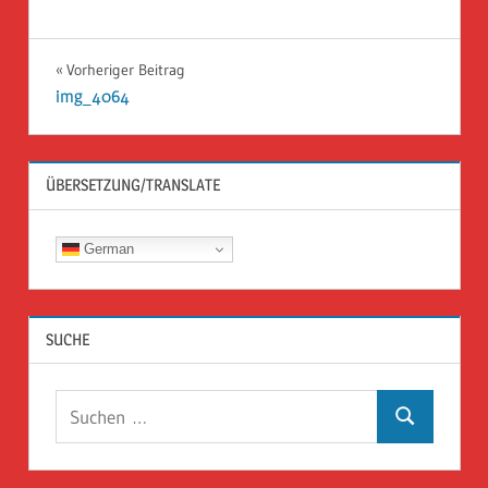
Beitragsnavigation
Vorheriger Beitrag
img_4064
ÜBERSETZUNG/TRANSLATE
German
SUCHE
Suchen
Suchen
nach: