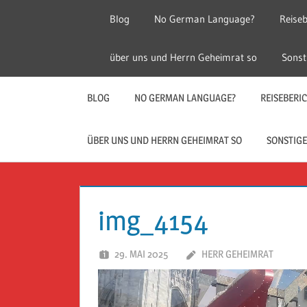
Zum
Blog
No German Language?
Reiseb
Inhalt
springen
Herr
Reise
über uns und Herrn Geheimrat so
Sonst
Geheimrat
auf
Guckloch
Reisen
BLOG
NO GERMAN LANGUAGE?
REISEBERI
–
ÜBER UNS UND HERRN GEHEIMRAT SO
SONSTIGE
Herr
Geheimrat
img_4154
auf
29. MAI 2025
HERR GEHEIMRAT
Video-
Reisen
Player