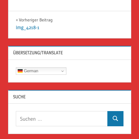
Beitragsnavigation
Vorheriger Beitrag
img_4218-1
ÜBERSETZUNG/TRANSLATE
German
SUCHE
Suchen
Suchen
nach: