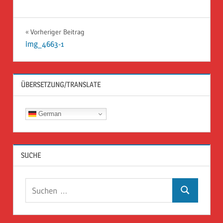
Beitragsnavigation
Vorheriger Beitrag
img_4663-1
ÜBERSETZUNG/TRANSLATE
German
SUCHE
Suchen
Suchen
nach: