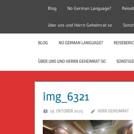
Zum
Blog
No German Language?
Reiseb
Inhalt
springen
Herr
Reise
über uns und Herrn Geheimrat so
Sonst
Geheimrat
auf
Guckloch
Reisen
BLOG
NO GERMAN LANGUAGE?
REISEBERI
–
ÜBER UNS UND HERRN GEHEIMRAT SO
SONSTIGE
Herr
Geheimrat
img_6321
auf
19. OKTOBER 2025
HERR GEHEIMRAT
Reisen