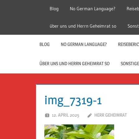
Zum
Blog
No German Language?
Reiseb
Inhalt
springen
Herr
Reise
über uns und Herrn Geheimrat so
Sonst
Geheimrat
auf
Guckloch
Reisen
BLOG
NO GERMAN LANGUAGE?
REISEBERI
–
ÜBER UNS UND HERRN GEHEIMRAT SO
SONSTIGE
Herr
Geheimrat
img_7319-1
auf
12. APRIL 2025
HERR GEHEIMRAT
Reisen