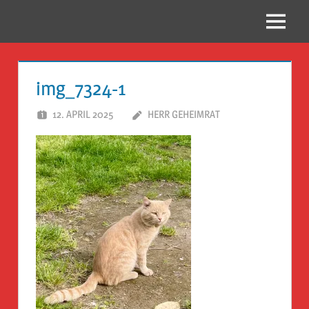
Zum
Inhalt
Menü
Reise
springen
Guckloch
img_7324-1
–
12. APRIL 2025
HERR GEHEIMRAT
Herr
Geheimrat
auf
Reisen