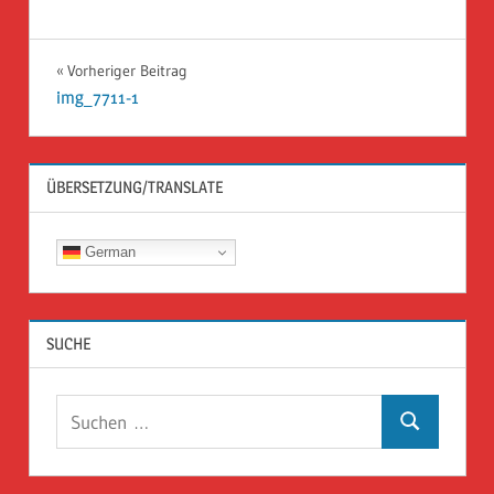
Beitragsnavigation
Vorheriger Beitrag
img_7711-1
ÜBERSETZUNG/TRANSLATE
German
SUCHE
Suchen
Suchen
nach: