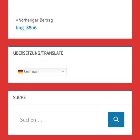
Beitragsnavigation
Vorheriger Beitrag
img_8806
ÜBERSETZUNG/TRANSLATE
German
SUCHE
Suchen
Suchen
nach: