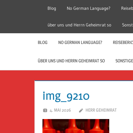
Zum
Blog
No German Language?
Reiseb
Inhalt
springen
Herr
Reise
über uns und Herrn Geheimrat so
Sonst
Geheimrat
auf
Guckloch
Reisen
BLOG
NO GERMAN LANGUAGE?
REISEBERI
–
ÜBER UNS UND HERRN GEHEIMRAT SO
SONSTIGE
Herr
Geheimrat
img_9210
auf
4. MAI 2026
HERR GEHEIMRAT
Reisen