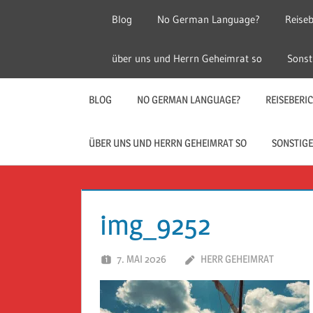
Zum
Blog
No German Language?
Reiseb
Inhalt
springen
Herr
Reise
über uns und Herrn Geheimrat so
Sonst
Geheimrat
auf
Guckloch
Reisen
BLOG
NO GERMAN LANGUAGE?
REISEBERI
–
ÜBER UNS UND HERRN GEHEIMRAT SO
SONSTIGE
Herr
Geheimrat
img_9252
auf
7. MAI 2026
HERR GEHEIMRAT
Reisen