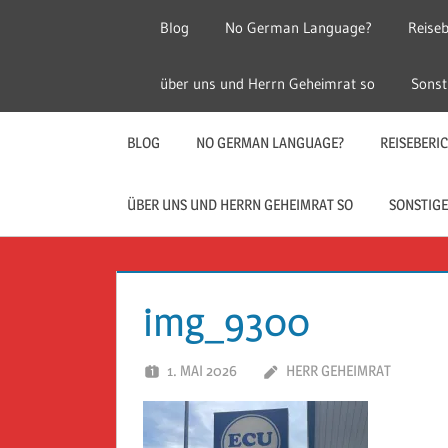
Zum
Blog
No German Language?
Reiseb
Inhalt
springen
Herr
Reise
über uns und Herrn Geheimrat so
Sonst
Geheimrat
auf
Guckloch
Reisen
BLOG
NO GERMAN LANGUAGE?
REISEBERI
–
ÜBER UNS UND HERRN GEHEIMRAT SO
SONSTIGE
Herr
Geheimrat
img_9300
auf
1. MAI 2026
HERR GEHEIMRAT
Reisen