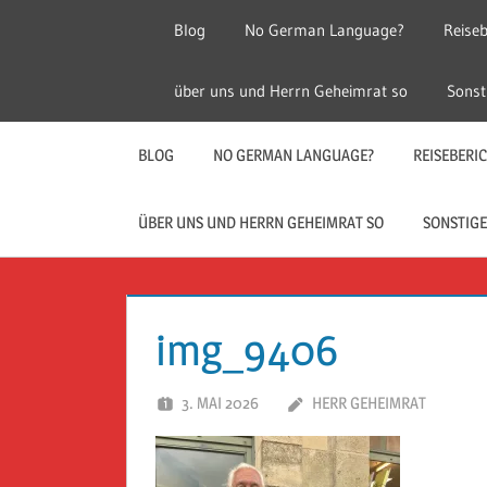
Zum
Blog
No German Language?
Reiseb
Inhalt
springen
Herr
Reise
über uns und Herrn Geheimrat so
Sonst
Geheimrat
auf
Guckloch
Reisen
BLOG
NO GERMAN LANGUAGE?
REISEBERI
–
ÜBER UNS UND HERRN GEHEIMRAT SO
SONSTIGE
Herr
Geheimrat
img_9406
auf
3. MAI 2026
HERR GEHEIMRAT
Reisen