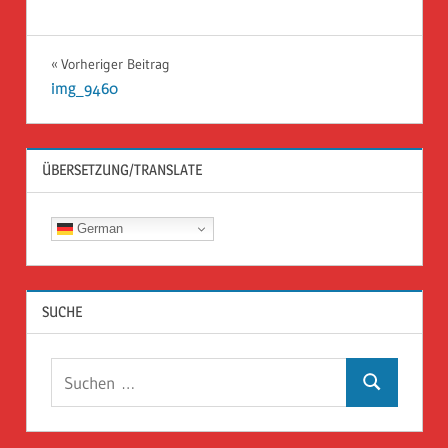
Beitragsnavigation
Vorheriger Beitrag
img_9460
ÜBERSETZUNG/TRANSLATE
German
SUCHE
Suchen
Suchen
nach: