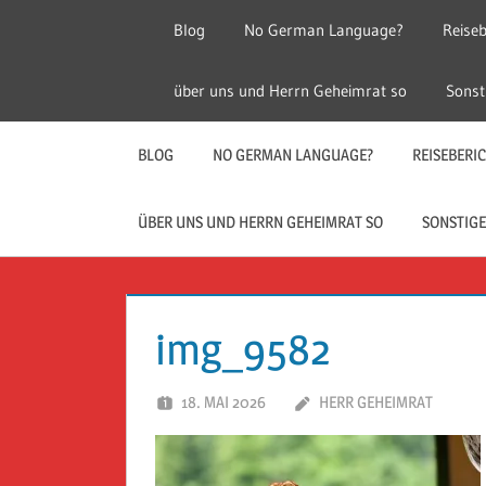
Zum
Blog
No German Language?
Reiseb
Inhalt
springen
Herr
Reise
über uns und Herrn Geheimrat so
Sonst
Geheimrat
auf
Guckloch
Reisen
BLOG
NO GERMAN LANGUAGE?
REISEBERI
–
ÜBER UNS UND HERRN GEHEIMRAT SO
SONSTIGE
Herr
Geheimrat
img_9582
auf
18. MAI 2026
HERR GEHEIMRAT
Reisen