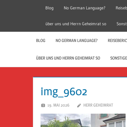
Zum
Blog
No German Language?
Reiseb
Inhalt
springen
Herr
Reise
über uns und Herrn Geheimrat so
Sonst
Geheimrat
auf
Guckloch
Reisen
BLOG
NO GERMAN LANGUAGE?
REISEBERI
–
ÜBER UNS UND HERRN GEHEIMRAT SO
SONSTIGE
Herr
Geheimrat
img_9602
auf
19. MAI 2026
HERR GEHEIMRAT
Reisen