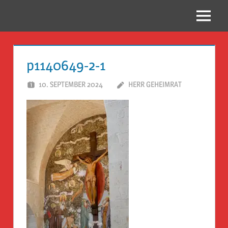
Zum
Inhalt
Menü
Reise
springen
Guckloch
p1140649-2-1
–
10. SEPTEMBER 2024
HERR GEHEIMRAT
Herr
Geheimrat
auf
Reisen