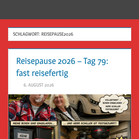
Zum
Inhalt
Menü
Reise
springen
Guckloch
SCHLAGWORT:
REISEPAUSE2026
–
Herr
Reisepause 2026 – Tag 79:
Geheimrat
fast reisefertig
auf
6. AUGUST 2026
HERR GEHEIMRAT
Reisen