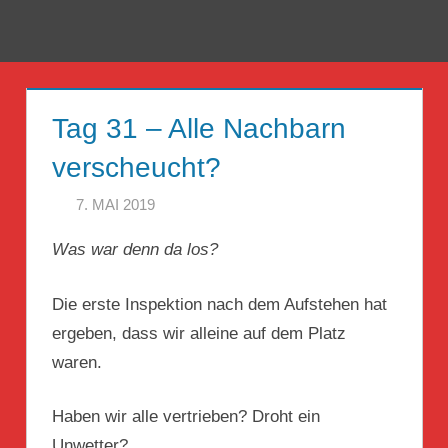
Zum
Inhalt
Menü
Reise
springen
Guckloch
Tag 31 – Alle Nachbarn
–
verscheucht?
Herr
7. MAI 2019
HERR GEHEIMRAT
Geheimrat
Was war denn da los?
auf
Reisen
Die erste Inspektion nach dem Aufstehen hat
ergeben, dass wir alleine auf dem Platz
waren.
Haben wir alle vertrieben? Droht ein
Unwetter?