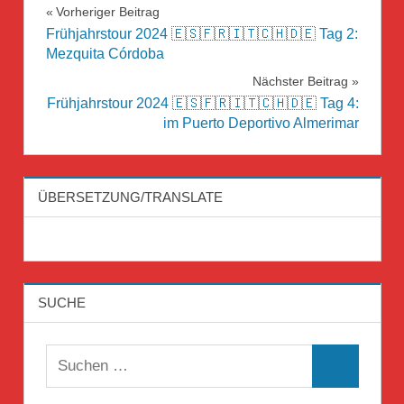
Beitragsnavigation
Vorheriger Beitrag
Frühjahrstour 2024 🇪🇸🇫🇷🇮🇹🇨🇭🇩🇪 Tag 2:
Mezquita Córdoba
Nächster Beitrag
Frühjahrstour 2024 🇪🇸🇫🇷🇮🇹🇨🇭🇩🇪 Tag 4:
im Puerto Deportivo Almerimar
ÜBERSETZUNG/TRANSLATE
SUCHE
Suchen
Suchen
nach: