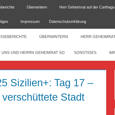
eberichte
Überwintern
Herr Geheimrat auf der Carthago
tiges
Impressum
Datenschutzerklärung
EISEBERICHTE
ÜBERWINTERN
HERR GEHEIMRAT
 UNS UND HERRN GEHEIMRAT SO
SONSTIGES
IM
5 Sizilien+: Tag 17 –
 verschüttete Stadt
T