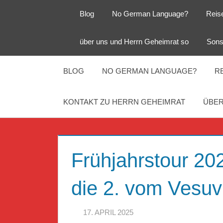
Zum
Blog
No German Language?
Reis
Inhalt
springen
Herr
Reise
über uns und Herrn Geheimrat so
Sons
Geheimrat
auf
Guckloch
Reisen
BLOG
NO GERMAN LANGUAGE?
R
–
KONTAKT ZU HERRN GEHEIMRAT
ÜBER
Herr
Geheimrat
Frühjahrstour 202
auf
die 2. vom Vesuv
Reisen
17. APRIL 2025
HERR GEHEIMRA