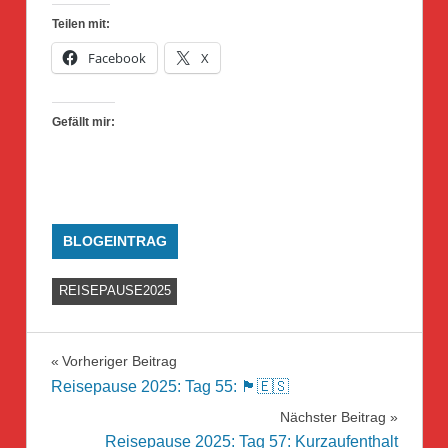
Teilen mit:
Facebook
X
Gefällt mir:
BLOGEINTRAG
REISEPAUSE2025
Beitragsnavigation
Vorheriger Beitrag
Reisepause 2025: Tag 55: 🏴󠁧󠁢󠁥󠁮󠁧󠁿🇪🇸
Nächster Beitrag
Reisepause 2025: Tag 57: Kurzaufenthalt