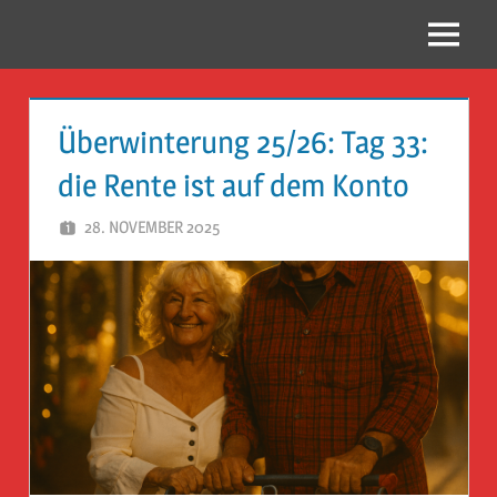
Zum
Inhalt
Menü
Reise
springen
Guckloch
Überwinterung 25/26: Tag 33:
–
die Rente ist auf dem Konto
Herr
28. NOVEMBER 2025
HERR GEHEIMRAT
Geheimrat
auf
Reisen