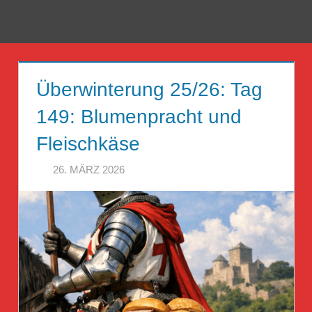
Zum
Inhalt
Menü
Reise
springen
Guckloch
Überwinterung 25/26: Tag
–
149: Blumenpracht und
Herr
Fleischkäse
Geheimrat
26. MÄRZ 2026
HERR GEHEIMRAT
auf
Reisen