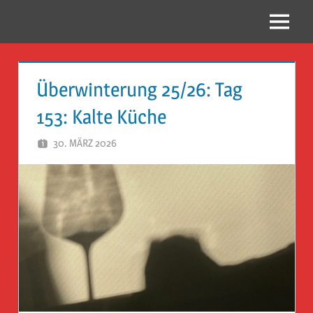
Zum
Inhalt
Menü
Reise
springen
Guckloch
Überwinterung 25/26: Tag
–
153: Kalte Küche
Herr
30. MÄRZ 2026
HERR GEHEIMRAT
Geheimrat
auf
Reisen