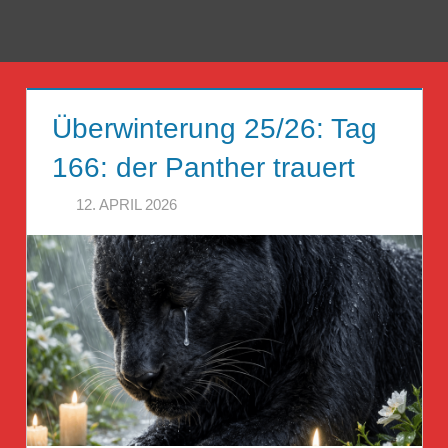
Zum
Inhalt
Menü
Reise
springen
Guckloch
Überwinterung 25/26: Tag
–
166: der Panther trauert
Herr
12. APRIL 2026
HERR GEHEIMRAT
Geheimrat
auf
Reisen