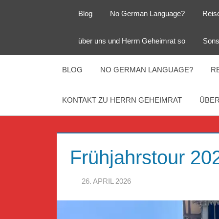
Zum
Blog
No German Language?
Reis
Inhalt
springen
Herr
Reise
über uns und Herrn Geheimrat so
Sons
Geheimrat
auf
Guckloch
Reisen
BLOG
NO GERMAN LANGUAGE?
R
–
KONTAKT ZU HERRN GEHEIMRAT
ÜBER
Herr
Geheimrat
Frühjahrstour 20
auf
26. APRIL 2026
HERR GEHEIMRA
Reisen