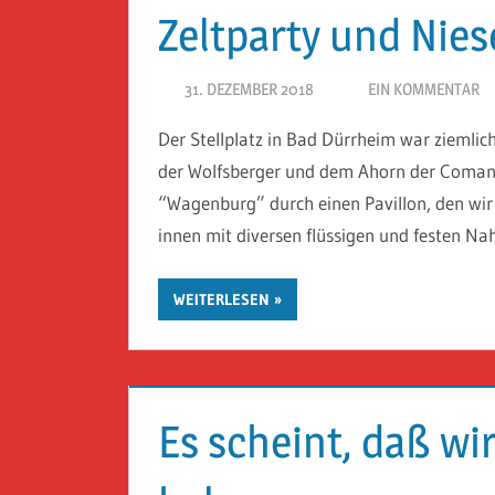
Zeltparty und Nies
31. DEZEMBER 2018
HERR GEHEIMRAT
EIN KOMMENTAR
Der Stellplatz in Bad Dürrheim war ziemlic
der Wolfsberger und dem Ahorn der Comanc
“Wagenburg” durch einen Pavillon, den wir
innen mit diversen flüssigen und festen Na
WEITERLESEN
Es scheint, daß wir