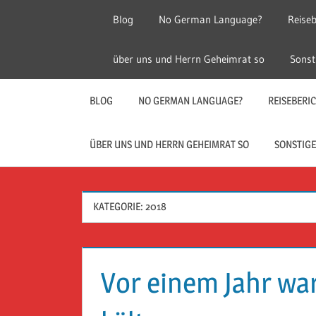
Zum
Blog
No German Language?
Reiseb
Inhalt
springen
Herr
Reise
über uns und Herrn Geheimrat so
Sonst
Geheimrat
auf
Guckloch
Reisen
BLOG
NO GERMAN LANGUAGE?
REISEBERI
–
ÜBER UNS UND HERRN GEHEIMRAT SO
SONSTIGE
Herr
KATEGORIE:
2018
Geheimrat
auf
Vor einem Jahr war
Reisen