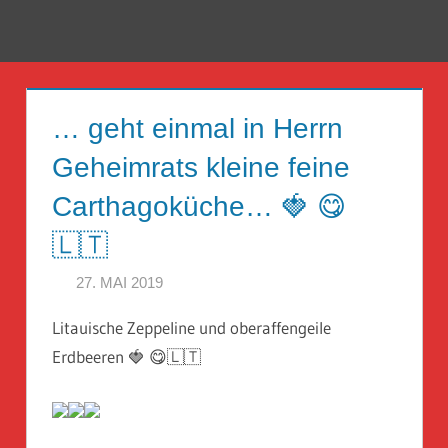
Zum
Inhalt
Menü
Reise
springen
Guckloch
… geht einmal in Herrn
–
Geheimrats kleine feine
Herr
Carthagoküche… 🍓 😋
Geheimrat
🇱🇹
auf
27. MAI 2019
HERR GEHEIMRAT
Reisen
Litauische Zeppeline und oberaffengeile
Erdbeeren 🍓 😋🇱🇹