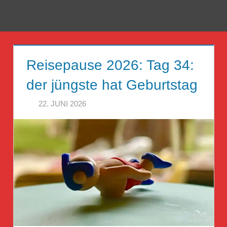
Zum
Inhalt
Menü
Reise
springen
Guckloch
Reisepause 2026: Tag 34:
–
der jüngste hat Geburtstag
Herr
22. JUNI 2026
HERR GEHEIMRAT
Geheimrat
auf
Reisen