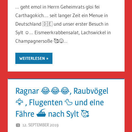
… geht emol in Herrn Geheimrats gloi fei
Carthagokich…. seit langer Zeit ein Menue in
Deutschland 🇩🇪 und unser erster Besuch in
Sylt ☺️… Eismeerkrabbensalat, Lachswickel in
Champagnersoße 🥰😋…
WEITERLESEN
Ragnar 😂😂😂, Raubvögel
🦅 , Flugenten 🦆 und eine
Fähre ⛴ nach Sylt 🥰
12. SEPTEMBER 2019
HERR GEHEIMRAT