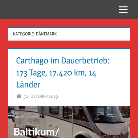
Zum
Inhalt
Menü
Reise
springen
Guckloch
KATEGORIE:
DÄNEMARK
–
Herr
Carthago im Dauerbetrieb:
Geheimrat
173 Tage, 17.420 km, 14
auf
Länder
Reisen
30. OKTOBER 2019
HERR GEHEIMRAT