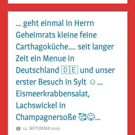
… geht einmal in Herrn
Geheimrats kleine feine
Carthagoküche…. seit langer
Zeit ein Menue in
Deutschland 🇩🇪 und unser
erster Besuch in Sylt ☺️…
Eismeerkrabbensalat,
Lachswickel in
Champagnersoße 🥰😋…
12. SEPTEMBER 2019
HERR GEHEIMRAT